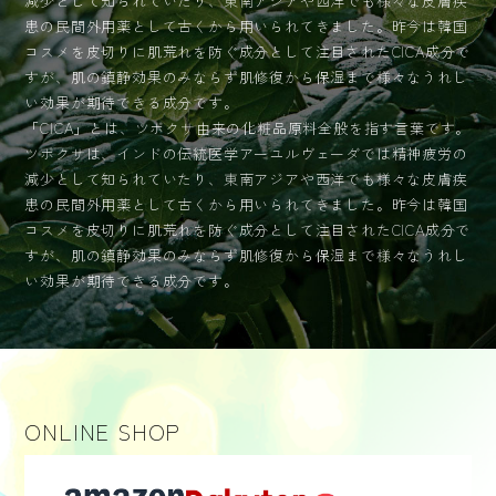
減少として知られていたり、東南アジアや西洋でも様々な皮膚疾
患の民間外用薬として古くから用いられてきました。昨今は韓国
コスメを皮切りに肌荒れを防ぐ成分として注目されたCICA成分で
すが、肌の鎮静効果のみならず肌修復から保湿まで様々なうれし
い効果が期待できる成分です。
「CICA」とは、ツボクサ由来の化粧品原料全般を指す言葉です。
ツボクサは、インドの伝統医学アーユルヴェーダでは精神疲労の
減少として知られていたり、東南アジアや西洋でも様々な皮膚疾
患の民間外用薬として古くから用いられてきました。昨今は韓国
コスメを皮切りに肌荒れを防ぐ成分として注目されたCICA成分で
すが、肌の鎮静効果のみならず肌修復から保湿まで様々なうれし
い効果が期待できる成分です。
ONLINE SHOP