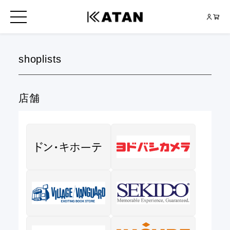
shoplists
店舗