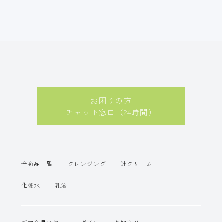
お困りの方
チャット窓口（24時間）
全商品一覧
クレンジング
針クリーム
化粧水
乳液