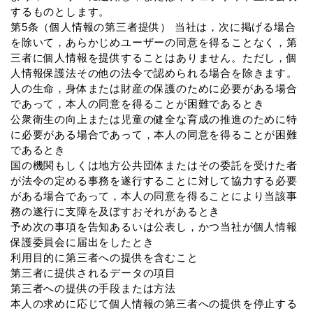
するものとします。
第5条（個人情報の第三者提供） 当社は，次に掲げる場合
を除いて，あらかじめユーザーの同意を得ることなく，第
三者に個人情報を提供することはありません。ただし，個
人情報保護法その他の法令で認められる場合を除きます。
人の生命，身体または財産の保護のために必要がある場合
であって，本人の同意を得ることが困難であるとき
公衆衛生の向上または児童の健全な育成の推進のために特
に必要がある場合であって，本人の同意を得ることが困難
であるとき
国の機関もしくは地方公共団体またはその委託を受けた者
が法令の定める事務を遂行することに対して協力する必要
がある場合であって，本人の同意を得ることにより当該事
務の遂行に支障を及ぼすおそれがあるとき
予め次の事項を告知あるいは公表し，かつ当社が個人情報
保護委員会に届出をしたとき
利用目的に第三者への提供を含むこと
第三者に提供されるデータの項目
第三者への提供の手段または方法
本人の求めに応じて個人情報の第三者への提供を停止する