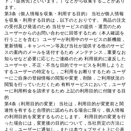
下，｢提携先｣といいます。）などから収集することがあり
ます。
第3条（個人情報を収集・利用する目的） 当社が個人情報
を収集・利用する目的は，以下のとおりです。 商品の注文
の受付及び発送のため 当社サービスの提供・運営のため
ユーザーからのお問い合わせに回答するため（本人確認を
行うことを含む） ユーザーが利用中のサービスの新機能，
更新情報，キャンペーン等及び当社が提供する他のサービ
スの案内のメールを送付するため メンテナンス，重要なお
知らせなど必要に応じたご連絡のため 利用規約に違反した
ユーザーや，不正・不当な目的でサービスを利用しようと
するユーザーの特定をし，ご利用をお断りするため ユーザ
ーにご自身の登録情報の閲覧や変更，削除，ご利用状況の
閲覧を行っていただくため 有料サービスにおいて，ユーザ
ーに利用料金を請求するため 上記の利用目的に付随する目
的
第4条（利用目的の変更） 当社は，利用目的が変更前と関
連性を有すると合理的に認められる場合に限り，個人情報
の利用目的を変更するものとします。 利用目的の変更を行
った場合には，変更後の目的について，当社所定の方法に
より，ユーザーに通知し，または本ウェブサイト上に公表