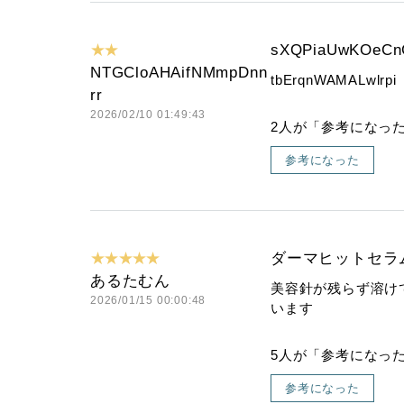
★★
sXQPiaUwKOeCn
NTGCloAHAifNMmpDnn
tbErqnWAMALwlrpi
rr
2026/02/10 01:49:43
2人が「参考になっ
参考になった
★★★★★
ダーマヒットセラム
あるたむん
美容針が残らず溶け
2026/01/15 00:00:48
います
5人が「参考になっ
参考になった