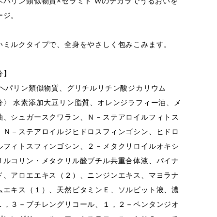
ヘパリン類似物質×セラミド Wのチカラでうるおいを
ージ。
いミルクタイプで、全身をやさしく包みこみます。
分】
 ヘパリン類似物質、グリチルリチン酸ジカリウム
分〉 水素添加大豆リン脂質、オレンジラフィー油、メ
油、シュガースクワラン、Ｎ－ステアロイルフィトス
、Ｎ－ステアロイルジヒドロスフィンゴシン、ヒドロ
ルフィトスフィンゴシン、２－メタクリロイルオキシ
リルコリン・メタクリル酸ブチル共重合体液、パイナ
ド、アロエエキス（２）、ニンジンエキス、マヨラナ
ムエキス（１）、天然ビタミンＥ、ソルビット液、濃
１，３－ブチレングリコール、１，２－ペンタンジオ