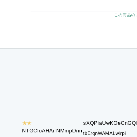
この商品の
★★
sXQPiaUwKOeCnGQ
NTGCloAHAifNMmpDnn
tbErqnWAMALwlrpi