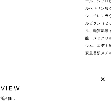
ール、ジプロ
ルヘキサン酸
シエチレンラ
ルビタン（２
ル、軽質流動
酸・メタクリ
ウム、エデト
安息香酸メチ
EVIEW
均評価：