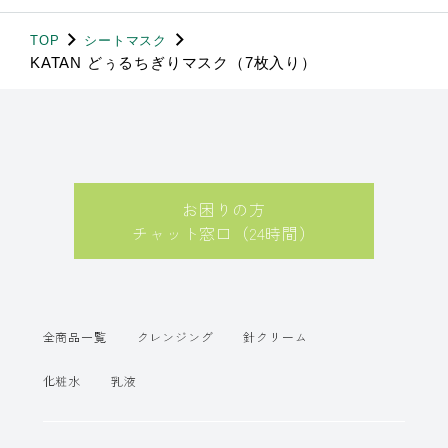
TOP
シートマスク
KATAN どぅるちぎりマスク（7枚入り）
お困りの方
チャット窓口（24時間）
全商品一覧
クレンジング
針クリーム
化粧水
乳液