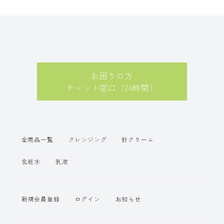
お困りの方
チャット窓口（24時間）
全商品一覧
クレンジング
針クリーム
化粧水
乳液
新規会員登録
ログイン
お知らせ