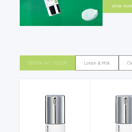
show mor
DERMA HIT SERUM
Lotion & Milk
Cl