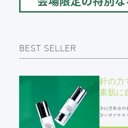
BEST SELLER
針の力
素肌に
30万本分の
ツボクサエ