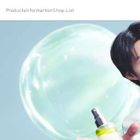
Products
Informartion
Shop List