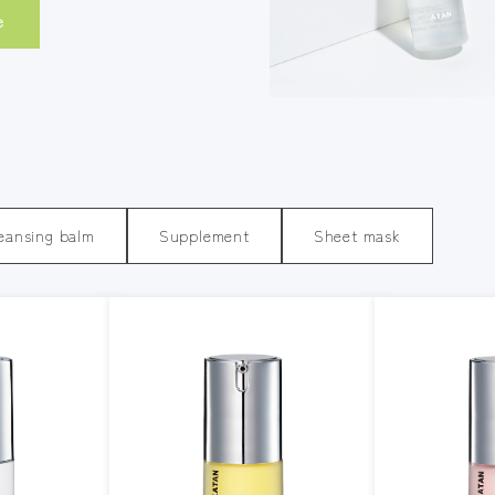
e
eansing balm
Supplement
Sheet mask