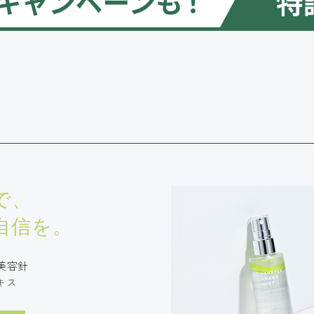
で、
自信を。
美容針
キス